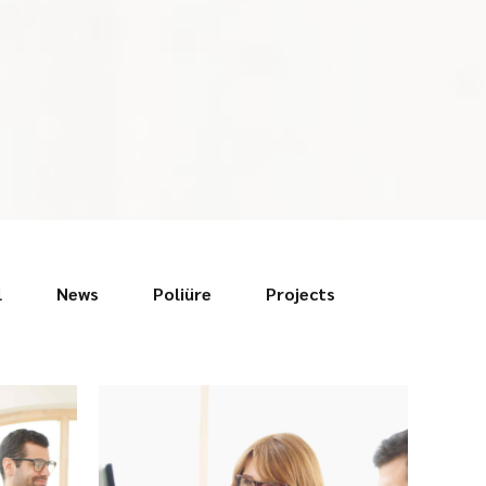
l
News
Poliüre
Projects