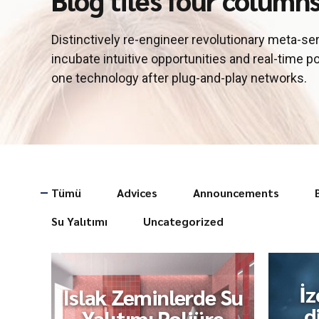
Distinctively re-engineer revolutionary meta-se
incubate intuitive opportunities and real-time p
one technology after plug-and-play networks.
Tümü
Advices
Announcements
Su Yalıtımı
Uncategorized
İz
Islak Zeminlerde Su
d
Yalıtımı Poliüre