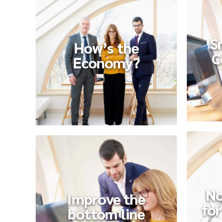
S
How’s the
C
Economy?
No
Improve the
for
bottom line