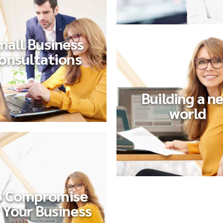
mall Business
onsultations
Building a n
world
 Compromise
 Your Business