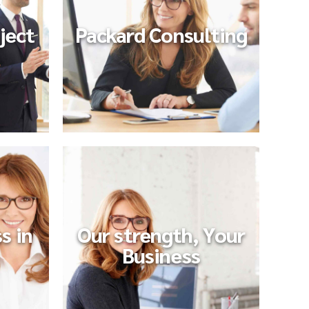
ject
Packard Consulting
s in
Our strength, Your
Business