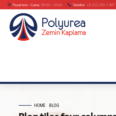
Pazartesi - Cuma
09:00 - 18:00
Telefon
+0 212 255 7 407
HOME
BLOG
Blog tiles four column