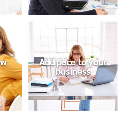
ew
Add pace to your
business