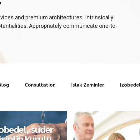
rvices and premium architectures. Intrinsically
otentialities. Appropriately communicate one-to-
Blog
Consultation
Islak Zeminler
izobede
obedel, suder
isiplin kurulu