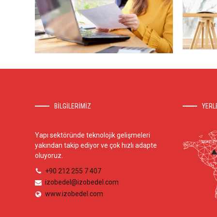
BİLGİLERİMİZ
YERL
Hızlı İletişim
Bizi Ner
Yapı sektöründe teknolojik gelişmeleri
yakından takip ediyor ve çok hızlı adapte
oluyoruz.
+90 212 255 7 407
izobedel@izobedel.com
www.izobedel.com