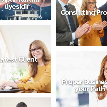
üyesidir
Consulting Pro
atest Client
Proper Busines
your Path